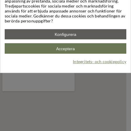
anpassning av prestanda, sociala medier och marknadsföring.
är det skyltat "Ljustillverkning" mot Söderbykarl, ca
Tredjepartscookies för sociala medier och marknadsföring
400 m in på den vägen finns vi i en röd ljusverkstad
används för att erbjuda anpassade annonser och funktioner för
på höger sida.
sociala medier. Godkänner du dessa cookies och behandlingen av
berörda personuppgifter?
Följ oss
Konfigurera
Acceptera
hitta oss på kartan
Integritets- och cookiepolicy