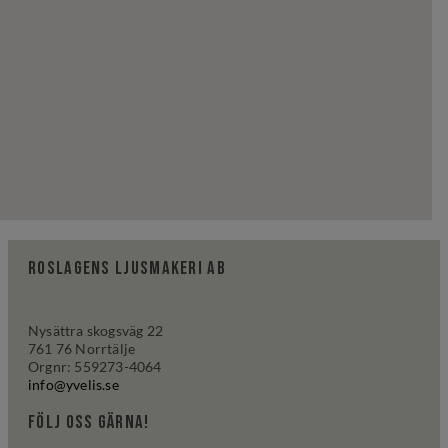
Roslagens ljusmakeri AB
Nysättra skogsväg 22
761 76 Norrtälje
Orgnr: 559273-4064
info@yvelis.se
följ oss gärna!