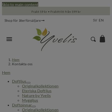
Skip to main content
Frakt 59 kr • Fraktfritt från 599 kr
SV
EN
Shop för återförsäljare
Hem
Kontakta oss
Hem
Doftljus
Originalkollektionen
Eteriska Doftljus
Nature by Yvelis
Myggljus
Doftpinnar
Originalkollektionen