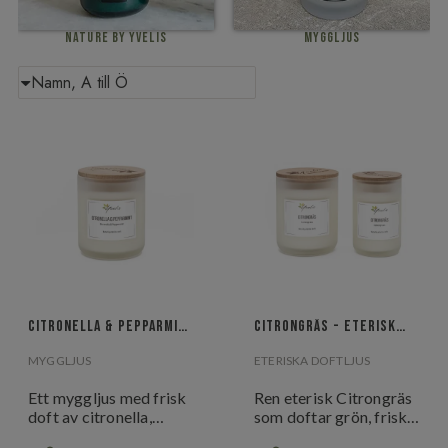
Nature by Yvelis
Myggljus
Citronella & Pepparmint
Citrongräs - Eterisk
- Myggljus
doft
MYGGLJUS
ETERISKA DOFTLJUS
Ett myggljus med frisk
Ren eterisk Citrongräs
doft av citronella,
som doftar grön, frisk
pepparmint och
citrus.En uppiggande