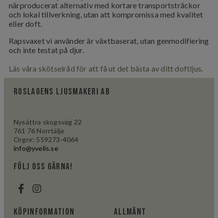
närproducerat alternativ med kortare transportsträckor
och lokal tillverkning, utan att kompromissa med kvalitet
eller doft.
Rapsvaxet vi använder är växtbaserat, utan genmodifiering
och inte testat på djur.
Läs våra skötselråd för att få ut det bästa av ditt doftljus.
Roslagens ljusmakeri AB
Nysättra skogsväg 22
761 76 Norrtälje
Orgnr: 559273-4064
info@yvelis.se
följ oss gärna!
Köpinformation
Allmänt