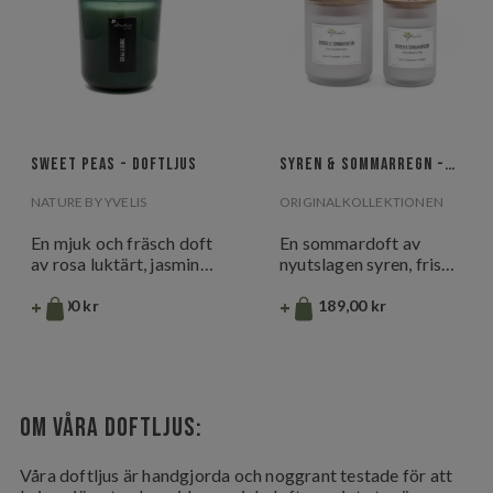
Sweet Peas - Doftljus
Syren & Sommarregn -
Doftljus
NATURE BY YVELIS
ORIGINALKOLLEKTIONEN
En mjuk och fräsch doft
En sommardoft av
av rosa luktärt, jasmin
nyutslagen syren, friska
och gurka, rundad av
gröna blad och ett lätt
vit mysk.En lätt,
+
regn.En mjuk, blommig
+
369,00 kr
Från:
189,00 kr
blommig doft som
doft som fångar
påminner om
känslan av försommar i
sommaren.
full blom.
Om våra doftljus:
Våra doftljus är handgjorda och noggrant testade för att