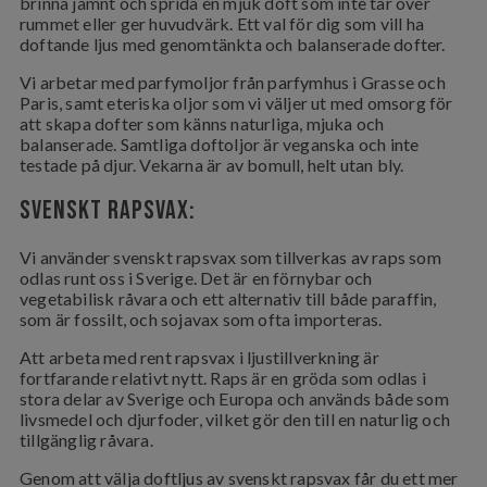
brinna jämnt och sprida en mjuk doft som inte tar över
rummet eller ger huvudvärk. Ett val för dig som vill ha
doftande ljus med genomtänkta och balanserade dofter.
Vi arbetar med parfymoljor från parfymhus i Grasse och
Paris, samt eteriska oljor som vi väljer ut med omsorg för
att skapa dofter som känns naturliga, mjuka och
balanserade. Samtliga doftoljor är veganska och inte
testade på djur. Vekarna är av bomull, helt utan bly.
Svenskt Rapsvax:
Vi använder svenskt rapsvax som tillverkas av raps som
odlas runt oss i Sverige. Det är en förnybar och
vegetabilisk råvara och ett alternativ till både paraffin,
som är fossilt, och sojavax som ofta importeras.
Att arbeta med rent rapsvax i ljustillverkning är
fortfarande relativt nytt. Raps är en gröda som odlas i
stora delar av Sverige och Europa och används både som
livsmedel och djurfoder, vilket gör den till en naturlig och
tillgänglig råvara.
Genom att välja doftljus av svenskt rapsvax får du ett mer