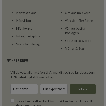
Kontakta oss
Om oss på Yvelis
Köpvillkor
Våra återförsäljare
Mitt konto
Vår ljusbutik i
Roslagen
Integritetsplicy
Skötselråd & Info
Säker betalning
Frågor & Svar
Nyhetsbrev
Vill du veta allt nytt först? Anmäl dig och du får dessutom
1
0% rabatt
på ditt nästa köp.
Ja tack!
Jag godkänner att Yvelis of Sweden AB skickar nyhetsbrev till
denna e-postadress