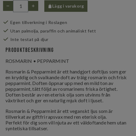
Lägg i varukorg
Egen tillverkning i Roslagen
Utan palmolja, paraffin och animaliskt fett
Inte testat på djur
Produktbeskrivning
ROSMARIN • PEPPARMINT
Rosmarin & Pepparmint är ett handgjort doftljus som ger
en kryddig och svalkande doft av träig rosmarin och frisk
pepparmint. Doften öppnar upp med en mild ton av
pepparmint, tätt följd av rosmarinens friska örtighet.
Doften består av ren eterisk olja som utvinns från
växtriket och ger en naturlig mjuk doft i ljuset.
Rosmarin & Pepparmint är ett veganskt ljus som är
tillverkat av giftfri rapsvax med ren eterisk olja.
Perfekt för dig som vill njuta av ett väldoftande hem utan
syntetiska tillsatser.