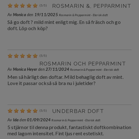
ROSMARIN &, PEPPARMINT
(
5
/
5
)
Av
Monica
den
19/11/2025
Rosmarin & Pepparmint - Eterisk doft
Så go doft ? mild mint enligt mig. En så fräsch och go
doft. Löp och köp?
(
5
/
5
)
ROSMARIN OCH PEPPARMINT
Av
Monica Heyer
den
27/11/2024
Rosmarin & Pepparmint - Eterisk doft
Men så härligt den doftar. Mild behaglig doft av mint.
Love it passar också så bra nu i juletider?
UNDERBAR DOFT
(
5
/
5
)
Av
Ida
den
01/09/2024
Rosmarin & Pepparmint - Eterisk doft
5 stjärnor til denna produkt, fantastiskt doftkombination
med lagom intensitet. Fint ljus rent estetiskt.