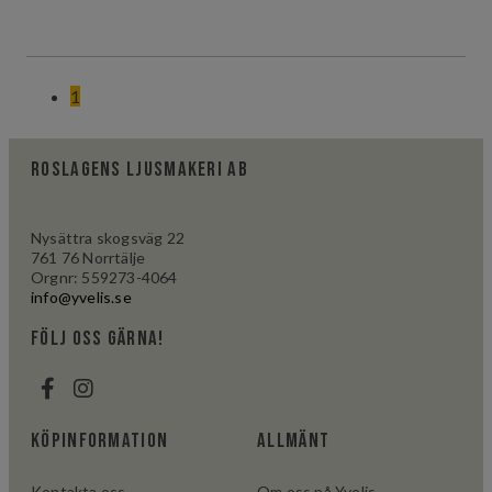
1
Roslagens ljusmakeri AB
Nysättra skogsväg 22
761 76 Norrtälje
Orgnr: 559273-4064
info@yvelis.se
följ oss gärna!
Köpinformation
Allmänt
Kontakta oss
Om oss på Yvelis