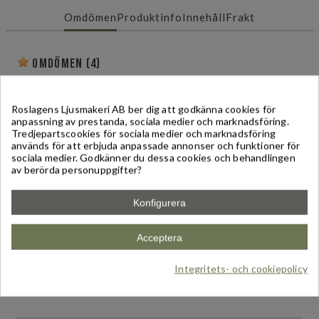
Omdömen
Produktinfo
Innehåll
Frakt
Omdömen
(4)
Skriv ett omdöme
Roslagens Ljusmakeri AB ber dig att godkänna cookies för
anpassning av prestanda, sociala medier och marknadsföring.
Tredjepartscookies för sociala medier och marknadsföring
Baserat på
4
reviews
-
5,00
/
5
används för att erbjuda anpassade annonser och funktioner för
sociala medier. Godkänner du dessa cookies och behandlingen
av berörda personuppgifter?
BÄSTA DOFTLJUSET
(
5
/
5
)
Av
Marika
den
30/07/2026
Rosmarin & Pepparmint - Eterisk doft
Konfigurera
Total Rating:
Acceptera
Underbar frisk doft som passar året runt! Mitt absoluta
favoritdoftljus, har köpt det flera gånger och kommer
köpa det igen.
Integritets- och cookiepolicy