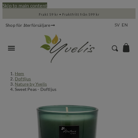
Skip to main content
Frakt 59 kr • Fraktfritt från 599 kr
SV
EN
Shop för återförsäljare
Hem
Doftljus
Nature by Yvelis
Sweet Peas - Doftljus