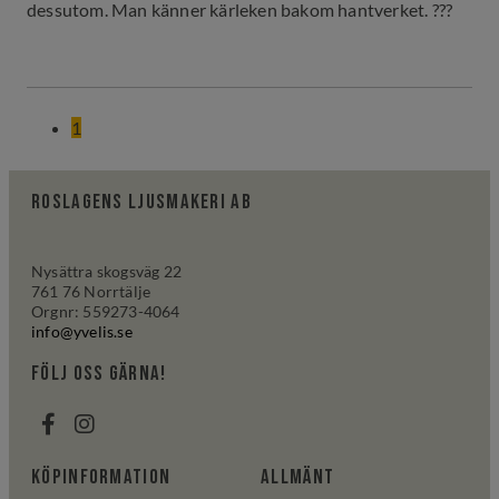
dessutom. Man känner kärleken bakom hantverket. ???
1
Roslagens ljusmakeri AB
Nysättra skogsväg 22
761 76 Norrtälje
Orgnr: 559273-4064
info@yvelis.se
följ oss gärna!
Köpinformation
Allmänt