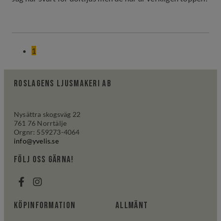
1
Roslagens ljusmakeri AB
Nysättra skogsväg 22
761 76 Norrtälje
Orgnr: 559273-4064
info@yvelis.se
följ oss gärna!
Köpinformation
Allmänt