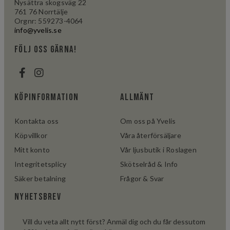
Nysättra skogsväg 22
761 76 Norrtälje
Orgnr: 559273-4064
info@yvelis.se
följ oss gärna!
Köpinformation
Allmänt
Kontakta oss
Om oss på Yvelis
Köpvillkor
Våra återförsäljare
Mitt konto
Vår ljusbutik i Roslagen
Integritetsplicy
Skötselråd & Info
Säker betalning
Frågor & Svar
Nyhetsbrev
Vill du veta allt nytt först? Anmäl dig och du får dessutom