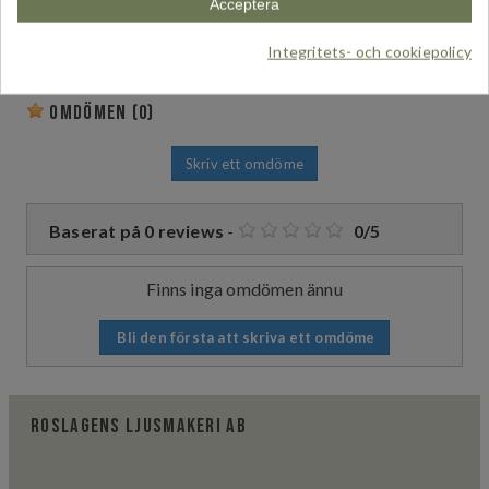
Acceptera
Omdömen
Produktinfo
Innehåll
Frakt
Integritets- och cookiepolicy
Omdömen
(0)
Skriv ett omdöme
Baserat på
0
reviews
-
0
/
5
Finns inga omdömen ännu
Bli den första att skriva ett omdöme
Roslagens ljusmakeri AB