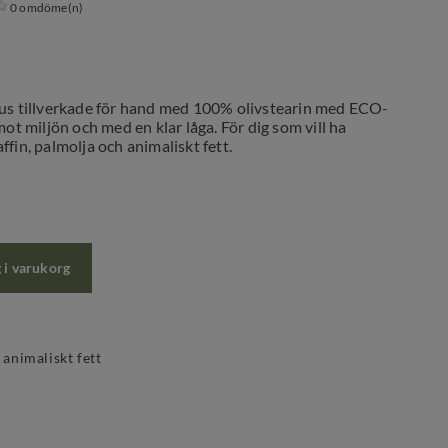
0 omdöme(n)
jus tillverkade för hand med 100% olivstearin med ECO-
mot miljön och med en klar låga. För dig som vill ha
ffin, palmolja och animaliskt fett.
 i varukorg
n
 animaliskt fett