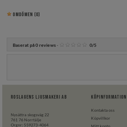
Omdömen
(0)
Baserat på
0
reviews
-
0
/
5
Roslagens ljusmakeri AB
Köpinformation
Kontakta oss
Nysättra skogsväg 22
Köpvillkor
761 76 Norrtälje
Orgnr: 559273-4064
Mitt konto