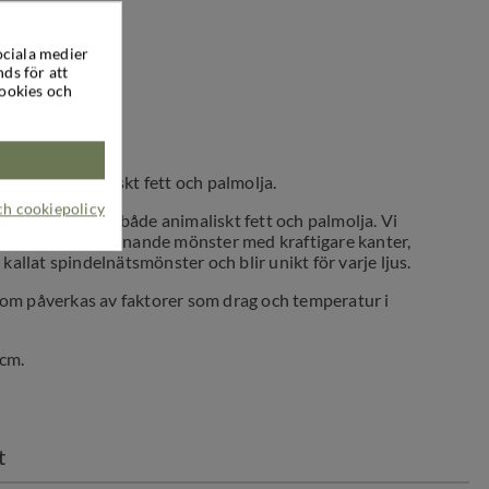
ociala medier
ds för att
cookies och
araffin, animaliskt fett och palmolja.
och cookiepolicy
m ofta innehåller både animaliskt fett och palmolja. Vi
 ett vackert spetsliknande mönster med kraftigare kanter,
 kallat spindelnätsmönster och blir unikt för varje ljus.
t som påverkas av faktorer som drag och temperatur i
 cm.
t