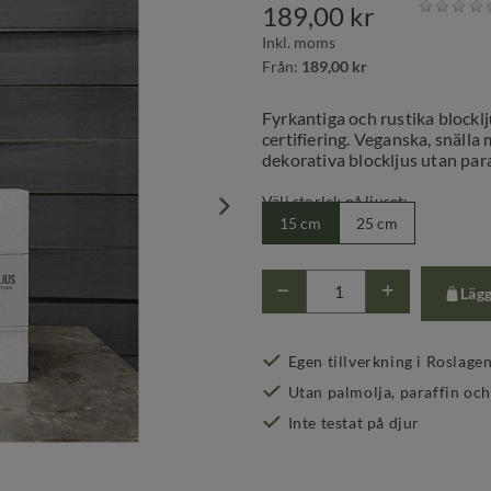
189,00 kr
Inkl. moms
Från:
189,00 kr
Fyrkantiga och rustika blockl
certifiering. Veganska, snälla 
dekorativa blockljus utan para
Välj storlek på ljuset:
15 cm
25 cm
Lägg
Egen tillverkning i Roslage
Utan palmolja, paraffin och
Inte testat på djur