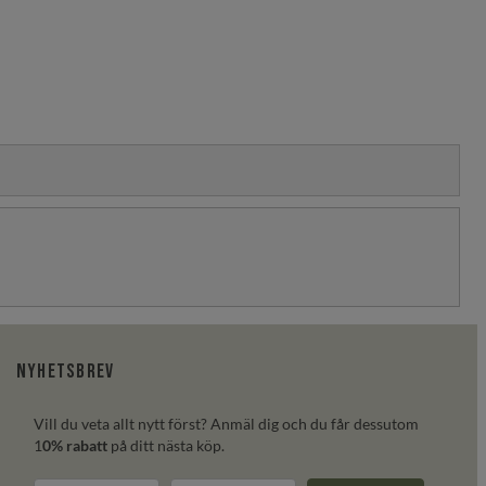
Nyhetsbrev
Vill du veta allt nytt först? Anmäl dig och du får dessutom
1
0% rabatt
på ditt nästa köp.