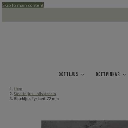
Skip to main content
Doftljus
Doftpinnar
Hem
Stearinljus - olivstearin
Blockljus Fyrkant 72 mm