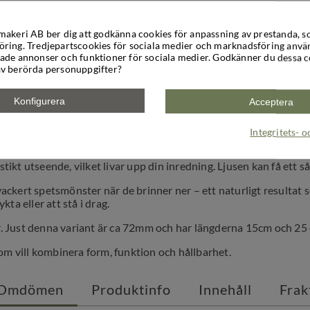
makeri AB ber dig att godkänna cookies för anpassning av prestanda, s
ring. Tredjepartscookies för sociala medier och marknadsföring använ
ade annonser och funktioner för sociala medier. Godkänner du dessa 
v berörda personuppgifter?
Konfigurera
Acceptera
 veganska olivstearin. Våra blockljus är handgjorda och fria från p
Integritets- 
ivstearin – ett växtbaserat alternativ till traditionellt stearin so
medvetet val för både dig och miljön. När ljuset brinner ner bildas
stikt utseende, vilket livar upp din inredning. Ljusen kan få ett så
t vackert spetsmönster när de brinner ner – ett naturligt resulta
ykta eller att stå i drag.
der. Just denna variant är ca 72mm och har längderna 15cm och 25
om vill kombinera form, funktion och hållbarhet.
Omdömen
Produktinfo
Innehåll
Frak