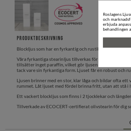
Roslagens Ljus
och marknadsfö
erbjuda anpass
behandlingen a
Produktbeskrivning
Blockljus som har en fyrkantig och rustik form - gjort av
Våra fyrkantiga stearinljus tillverkas för hand av rent ol
tillsätter inget paraffin, vilket gör ljusen till ett mer 
tack vare sin fyrkantiga form. Ljuset får en robust och ru
Ljusen brinner med en stor, klar låga och bildar ofta et
rummet. Låt ljuset med fördel brinna fritt, utan att stå i l
Ett vackert blockljus som finns i 2 tjocklekar och läng
Tillverkade av ECOCERT-certifierat olivstearin för dig s