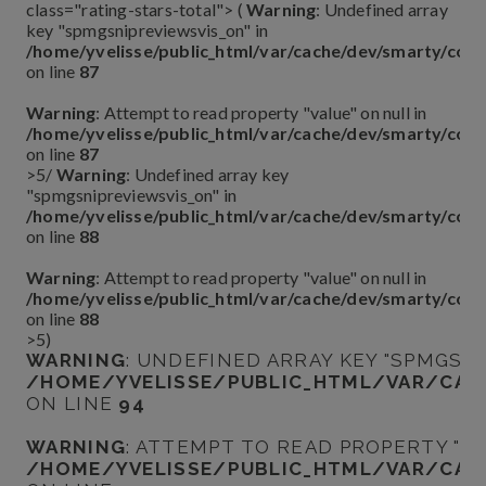
class="rating-stars-total"> (
Warning
: Undefined array
key "spmgsnipreviewsvis_on" in
/home/yvelisse/public_html/var/cache/dev/smarty/co
on line
87
Warning
: Attempt to read property "value" on null in
/home/yvelisse/public_html/var/cache/dev/smarty/co
on line
87
>5
/
Warning
: Undefined array key
"spmgsnipreviewsvis_on" in
/home/yvelisse/public_html/var/cache/dev/smarty/co
on line
88
Warning
: Attempt to read property "value" on null in
/home/yvelisse/public_html/var/cache/dev/smarty/co
on line
88
>5
)
WARNING
: UNDEFINED ARRAY KEY "SPMGSN
/HOME/YVELISSE/PUBLIC_HTML/VAR/CAC
ON LINE
94
WARNING
: ATTEMPT TO READ PROPERTY "VA
/HOME/YVELISSE/PUBLIC_HTML/VAR/CAC