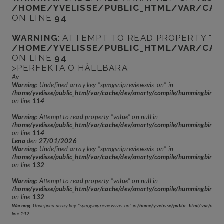
/HOME/YVELISSE/PUBLIC_HTML/VAR/CAC
ON LINE
94
WARNING
: ATTEMPT TO READ PROPERTY "VA
/HOME/YVELISSE/PUBLIC_HTML/VAR/CAC
ON LINE
94
>PERFEKTA O HÅLLBARA
Av
Warning
: Undefined array key "spmgsnipreviewsvis_on" in
/home/yvelisse/public_html/var/cache/dev/smarty/compile/hummingbir
on line
114
Warning
: Attempt to read property "value" on null in
/home/yvelisse/public_html/var/cache/dev/smarty/compile/hummingbir
on line
114
Lena
den
27/01/2026
Warning
: Undefined array key "spmgsnipreviewsvis_on" in
/home/yvelisse/public_html/var/cache/dev/smarty/compile/hummingbir
on line
132
Warning
: Attempt to read property "value" on null in
/home/yvelisse/public_html/var/cache/dev/smarty/compile/hummingbir
on line
132
Warning
: Undefined array key "spmgsnipreviewsvis_on" in
/home/yvelisse/public_html/var/cach
line
142