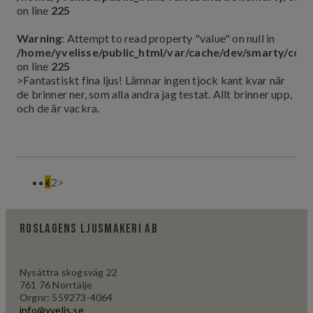
on line
225
Warning
: Attempt to read property "value" on null in
/home/yvelisse/public_html/var/cache/dev/smarty/co
on line
225
>Fantastiskt fina ljus! Lämnar ingen tjock kant kvar när
de brinner ner, som alla andra jag testat. Allt brinner upp,
och de är vackra.
1
2
>
Roslagens ljusmakeri AB
Nysättra skogsväg 22
761 76 Norrtälje
Orgnr: 559273-4064
info@yvelis.se