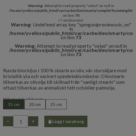
Warning
: Attempt to read property "value" on null in
/home/yvelisse/public_html/var/cache/dev/smarty/compile/hummingbird
on line
70
>7 omdöme(n)
Warning
: Undefined array key "spmgsnipreviewsvis_on"
in
/home/yvelisse/public_html/var/cache/dev/smarty/co
on line
73
Warning
: Attempt to read property "value" on null in
/home/yvelisse/public_html/var/cache/dev/smarty/co
on line
73
Runda blockljus i 100 % stearin av oliv, vår storsäljare med
kristallik yta och vackert spindelnätsmönster. Olivstearin
tillverkas av olivolja till skillnad från "vanligt stearin" som
oftast tillverkas av animaliskt fett och/eller palmolja.
Välj storlek på ljuset:
15 cm
20 cm
25 cm
Lägg i varukorg