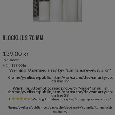
Blockljus 70 mm
139,00 kr
Inkl. moms
Från:
139,00 kr
Warning
: Undefined array key "spmgsnipreviewsvis_on"
in
/home/yvelisse/public_html/var/cache/dev/smarty/co
on line
29
Warning
: Attempt to read property "value" on null in
/home/yvelisse/public_html/var/cache/dev/smarty/co
on line
29
>
Warning
: Undefined array key "spmgsnipreviewsvis_on"
in
/home/yvelisse/public_html/var/cache/dev/smarty/compile/hummingbird
on line
70