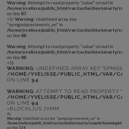
Warning
: Attempt to read property "value" on null in
/home/yvelisse/public_html/var/cache/dev/smarty/co
on line
87
>5
/
Warning
: Undefined array key
"spmgsnipreviewsvis_on" in
/home/yvelisse/public_html/var/cache/dev/smarty/co
on line
88
Warning
: Attempt to read property "value" on null in
/home/yvelisse/public_html/var/cache/dev/smarty/co
on line
88
>5
)
WARNING
: UNDEFINED ARRAY KEY "SPMGSN
/HOME/YVELISSE/PUBLIC_HTML/VAR/CAC
ON LINE
94
WARNING
: ATTEMPT TO READ PROPERTY "VA
/HOME/YVELISSE/PUBLIC_HTML/VAR/CAC
ON LINE
94
>BLOCKLJUS 70MM
Av
Warning
: Undefined array key "spmgsnipreviewsvis_on" in
/home/yvelisse/public_html/var/cache/dev/smarty/compile/hummingbir
on line
114