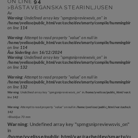
ON LINE
94
>BÄSTA VEGANSKA STEARINLJUSEN
Av
Warning
: Undefined array key "spmgsnipreviewsvis_on" in
/home/yvelisse/public_html/var/cache/dev/smarty/compile/hummingbir
on line
114
Warning
: Attempt to read property "value" on null in
/home/yvelisse/public_html/var/cache/dev/smarty/compile/hummingbir
on line
114
Åsa Söderling
den
16/12/2024
Warning
: Undefined array key "spmgsnipreviewsvis_on" in
/home/yvelisse/public_html/var/cache/dev/smarty/compile/hummingbir
on line
132
Warning
: Attempt to read property "value" on null in
/home/yvelisse/public_html/var/cache/dev/smarty/compile/hummingbir
on line
132
Warning
: Undefined array key "spmgsnipreviewsvis_on" in
/home/yvelisse/public_html/var/cach
line
142
Warning
: Attempt to read property "value" on null in
/home/yvelisse/public_html/var/cache/dev
142
>Blockljus 70 mm
Warning
: Undefined array key "spmgsnipreviewsvis_on"
in
/home/yvelisse/public_html/var/cache/dev/smarty/co