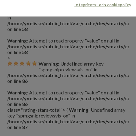
/home/yvelisse/public_html/var/cache/dev/smarty/co
Integritets- och cookiepolicy
on line
34
Warning
: Undefined array key "spmgsnipreviewsvis_on"
in
/home/yvelisse/public_html/var/cache/dev/smarty/co
on line
58
Warning
: Attempt to read property "value" on null in
/home/yvelisse/public_html/var/cache/dev/smarty/co
on line
58
>
Warning
: Undefined array key
"spmgsnipreviewsvis_on" in
/home/yvelisse/public_html/var/cache/dev/smarty/co
on line
86
Warning
: Attempt to read property "value" on null in
/home/yvelisse/public_html/var/cache/dev/smarty/co
on line
86
class="rating-stars-total"> (
Warning
: Undefined array
key "spmgsnipreviewsvis_on" in
/home/yvelisse/public_html/var/cache/dev/smarty/co
on line
87