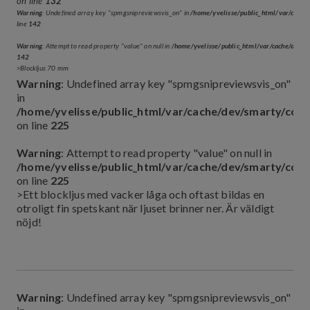
on line
132
Warning
: Undefined array key "spmgsnipreviewsvis_on" in
/home/yvelisse/public_html/var/cach
line
142
Warning
: Attempt to read property "value" on null in
/home/yvelisse/public_html/var/cache/dev
142
>Blockljus 70 mm
Warning
: Undefined array key "spmgsnipreviewsvis_on"
in
/home/yvelisse/public_html/var/cache/dev/smarty/co
on line
225
Warning
: Attempt to read property "value" on null in
/home/yvelisse/public_html/var/cache/dev/smarty/co
on line
225
>Ett blockljus med vacker låga och oftast bildas en
otroligt fin spetskant när ljuset brinner ner. Är väldigt
nöjd!
Warning
: Undefined array key "spmgsnipreviewsvis_on"