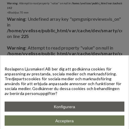
Warning
: Attempt to read property "value" on null in
/home/yvelisse/public_html/var/cache/dev
142
>Blockljus 70 mm
Warning
: Undefined array key "spmgsnipreviewsvis_on"
in
/home/yvelisse/public_html/var/cache/dev/smarty/co
on line
225
Warning
: Attempt to read property "value" on null in
/home/yvelisse/public_html/var/cache/dev/smarty/co
on line
225
>Aldrig besviken, snygga och brinner länge
Roslagens Ljusmakeri AB ber dig att godkänna cookies för
anpassning av prestanda, sociala medier och marknadsföring.
Tredjepartscookies för sociala medier och marknadsföring
används för att erbjuda anpassade annonser och funktioner för
sociala medier. Godkänner du dessa cookies och behandlingen
av berörda personuppgifter?
Warning
: Undefined array key "spmgsnipreviewsvis_on"
in
/home/yvelisse/public_html/var/cache/dev/smarty/co
Konfigurera
on line
34
Acceptera
Warning
: Attempt to read property "value" on null in