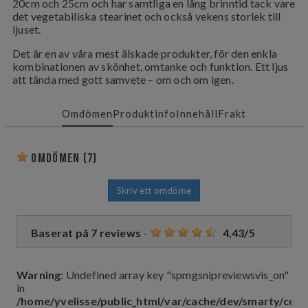
20cm och 25cm och har samtliga en lång brinntid tack vare
det vegetabiliska stearinet och också vekens storlek till
ljuset.
Det är en av våra mest älskade produkter, för den enkla
kombinationen av skönhet, omtanke och funktion. Ett ljus
att tända med gott samvete – om och om igen.
Omdömen
Produktinfo
Innehåll
Frakt
Omdömen
(7)
Skriv ett omdöme
Baserat på
7
reviews
-
4,43
/
5
Warning
: Undefined array key "spmgsnipreviewsvis_on"
in
/home/yvelisse/public_html/var/cache/dev/smarty/co