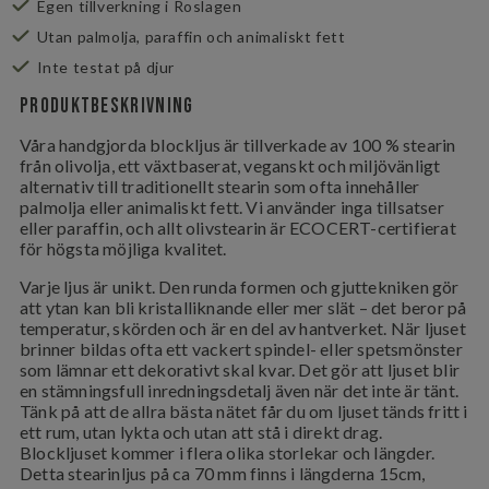
Egen tillverkning i Roslagen
Utan palmolja, paraffin och animaliskt fett
Inte testat på djur
Produktbeskrivning
Våra handgjorda blockljus är tillverkade av 100 % stearin
från olivolja, ett växtbaserat, veganskt och miljövänligt
alternativ till traditionellt stearin som ofta innehåller
palmolja eller animaliskt fett. Vi använder inga tillsatser
eller paraffin, och allt olivstearin är ECOCERT-certifierat
för högsta möjliga kvalitet.
Varje ljus är unikt. Den runda formen och gjuttekniken gör
att ytan kan bli kristalliknande eller mer slät – det beror på
temperatur, skörden och är en del av hantverket. När ljuset
brinner bildas ofta ett vackert spindel- eller spetsmönster
som lämnar ett dekorativt skal kvar. Det gör att ljuset blir
en stämningsfull inredningsdetalj även när det inte är tänt.
Tänk på att de allra bästa nätet får du om ljuset tänds fritt i
ett rum, utan lykta och utan att stå i direkt drag.
Blockljuset kommer i flera olika storlekar och längder.
Detta stearinljus på ca 70 mm finns i längderna 15cm,