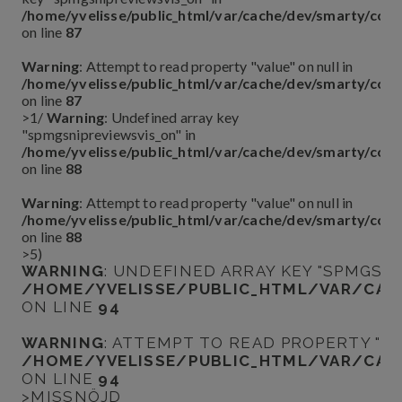
/home/yvelisse/public_html/var/cache/dev/smarty/co
on line
87
Warning
: Attempt to read property "value" on null in
/home/yvelisse/public_html/var/cache/dev/smarty/co
on line
87
>1
/
Warning
: Undefined array key
"spmgsnipreviewsvis_on" in
/home/yvelisse/public_html/var/cache/dev/smarty/co
on line
88
Warning
: Attempt to read property "value" on null in
/home/yvelisse/public_html/var/cache/dev/smarty/co
on line
88
>5
)
WARNING
: UNDEFINED ARRAY KEY "SPMGSN
/HOME/YVELISSE/PUBLIC_HTML/VAR/CAC
ON LINE
94
WARNING
: ATTEMPT TO READ PROPERTY "VA
/HOME/YVELISSE/PUBLIC_HTML/VAR/CAC
ON LINE
94
>MISSNÖJD