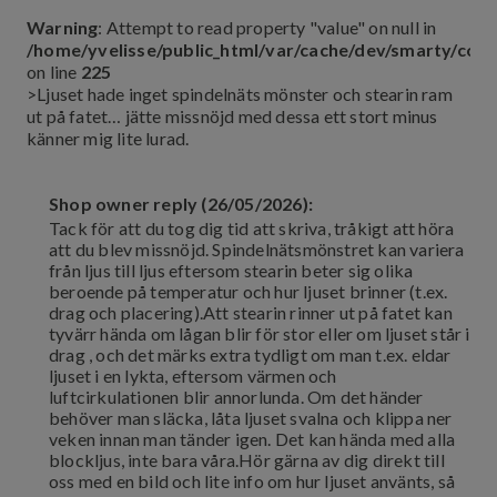
Warning
: Attempt to read property "value" on null in
/home/yvelisse/public_html/var/cache/dev/smarty/co
on line
225
>Ljuset hade inget spindelnäts mönster och stearin ram
ut på fatet… jätte missnöjd med dessa ett stort minus
känner mig lite lurad.
Shop owner reply (26/05/2026):
Tack för att du tog dig tid att skriva, tråkigt att höra
att du blev missnöjd. Spindelnätsmönstret kan variera
från ljus till ljus eftersom stearin beter sig olika
beroende på temperatur och hur ljuset brinner (t.ex.
drag och placering).Att stearin rinner ut på fatet kan
tyvärr hända om lågan blir för stor eller om ljuset står i
drag , och det märks extra tydligt om man t.ex. eldar
ljuset i en lykta, eftersom värmen och
luftcirkulationen blir annorlunda. Om det händer
behöver man släcka, låta ljuset svalna och klippa ner
veken innan man tänder igen. Det kan hända med alla
blockljus, inte bara våra.Hör gärna av dig direkt till
oss med en bild och lite info om hur ljuset använts, så