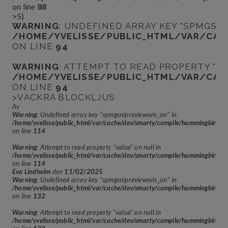
on line
88
>5
)
WARNING
: UNDEFINED ARRAY KEY "SPMGSN
/HOME/YVELISSE/PUBLIC_HTML/VAR/CAC
ON LINE
94
WARNING
: ATTEMPT TO READ PROPERTY "VA
/HOME/YVELISSE/PUBLIC_HTML/VAR/CAC
ON LINE
94
>VACKRA BLOCKLJUS
Av
Warning
: Undefined array key "spmgsnipreviewsvis_on" in
/home/yvelisse/public_html/var/cache/dev/smarty/compile/hummingbir
on line
114
Warning
: Attempt to read property "value" on null in
/home/yvelisse/public_html/var/cache/dev/smarty/compile/hummingbir
on line
114
Eva Lindholm
den
11/02/2025
Warning
: Undefined array key "spmgsnipreviewsvis_on" in
/home/yvelisse/public_html/var/cache/dev/smarty/compile/hummingbir
on line
132
Warning
: Attempt to read property "value" on null in
/home/yvelisse/public_html/var/cache/dev/smarty/compile/hummingbir